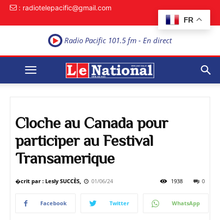
: radiotelepacific@gmail.com
FR
Radio Pacific 101.5 fm - En direct
Cloche au Canada pour
participer au Festival
Transamerique
�crit par : Lesly SUCCÈS,
01/06/24
1938
0
Facebook
Twitter
WhatsApp