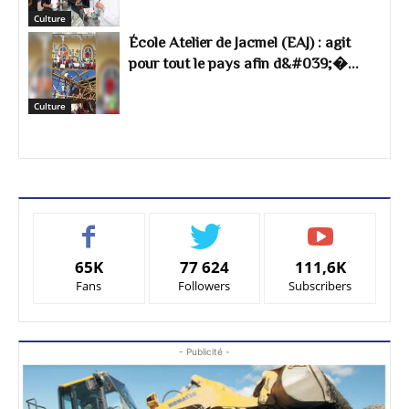
Culture
École Atelier de Jacmel (EAJ) : agit
pour tout le pays afin d&#039;�...
Culture
65K
77 624
111,6K
Fans
Followers
Subscribers
- Publicité -