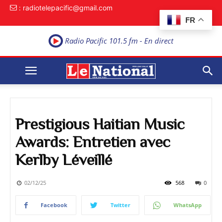
: radiotelepacific@gmail.com
FR
Radio Pacific 101.5 fm - En direct
Prestigious Haitian Music
Awards: Entretien avec
Kerlby Léveillé
02/12/25
568
0
Facebook
Twitter
WhatsApp