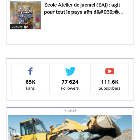
École Atelier de Jacmel (EAJ) : agit
pour tout le pays afin d&#039;�...
Culture
65K
77 624
111,6K
Fans
Followers
Subscribers
- Publicité -