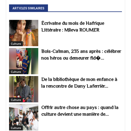
mais je ne suis pas tout à fait sûr - qu'on ne
peut pas faire du neuf avec du vieux et qu'on
ARTICLES SIMILAIRES
ne peut espérer des giraumonts du
calebassier. Félicitations, cher ami, et merci de
Écrivaine du mois de Hafrique
l'inspiration.
Littéraire : Mileva ROUMER
Culture
Bois-Caïman, 235 ans après : célébrer
nos héros ou demeurer fid�...
Culture
De la bibliothèque de mon enfance à
la rencontre de Dany Laferrièr...
Culture
Offrir autre chose au pays : quand la
culture devient une manière de...
Culture