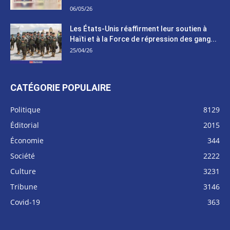
06/05/26
Les États-Unis réaffirment leur soutien à
Haïti et à la Force de répression des gang...
25/04/26
CATÉGORIE POPULAIRE
Politique
8129
Éditorial
2015
Économie
344
Société
2222
Culture
3231
Tribune
3146
Covid-19
363