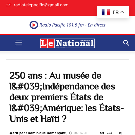
: radiotelepacific@gmail.com
FR
Radio Pacific 101.5 fm - En direct
250 ans : Au musée de
l&#039;Indépendance des
deux premiers États de
l&#039;Amérique: les États-
Unis et Haïti ?
�crit par : Dominique Domerçant ,
04/07/26
744
1