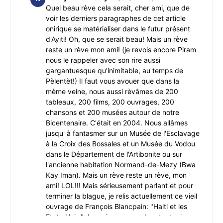
Quel beau rève cela serait, cher ami, que de
voir les derniers paragraphes de cet article
onirique se matérialiser dans le futur présent
d'Ayiti! Oh, que se serait beau! Mais un rève
reste un rève mon ami! (je revois encore Piram
nous le rappeler avec son rire aussi
gargantuesque qu'inimitable, au temps de
Pèlentèt!) Il faut vous avouer que dans la
mème veine, nous aussi rèvâmes de 200
tableaux, 200 films, 200 ouvrages, 200
chansons et 200 musées autour de notre
Bicentenaire. C'était en 2004. Nous allâmes
jusqu' à fantasmer sur un Musée de l'Esclavage
à la Croix des Bossales et un Musée du Vodou
dans le Département de l'Artibonite ou sur
l'ancienne habitation Normand-de-Mezy (Bwa
Kay Iman). Mais un rève reste un rève, mon
ami! LOL!!! Mais sérieusement parlant et pour
terminer la blague, je relis actuellement ce vieil
ouvrage de François Blancpain: "Haiti et les
Etats-Unis." Je crois comprendre et retenir -