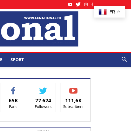
FR
E
SPORT
65K
77 624
111,6K
Fans
Followers
Subscribers