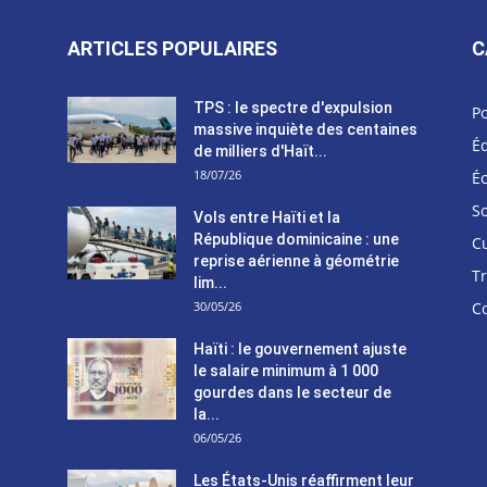
ARTICLES POPULAIRES
C
TPS : le spectre d'expulsion
Po
massive inquiète des centaines
Éd
de milliers d'Haït...
18/07/26
É
So
Vols entre Haïti et la
République dominicaine : une
C
reprise aérienne à géométrie
T
lim...
30/05/26
C
Haïti : le gouvernement ajuste
le salaire minimum à 1 000
gourdes dans le secteur de
la...
06/05/26
Les États-Unis réaffirment leur