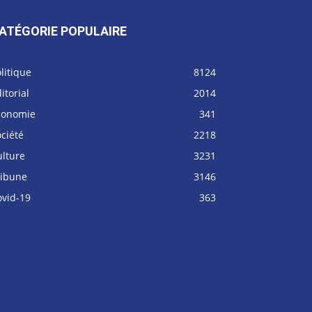
ATÉGORIE POPULAIRE
litique
8124
itorial
2014
conomie
341
ciété
2218
ulture
3231
ribune
3146
ovid-19
363