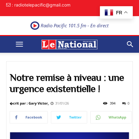
: radiotelepacific@gmail.com
FR
Radio Pacific 101.5 fm - En direct
Notre remise à niveau : une
urgence existentielle !
�crit par : Gary Victor,
31/01/26
394
0
Facebook
Twitter
WhatsApp