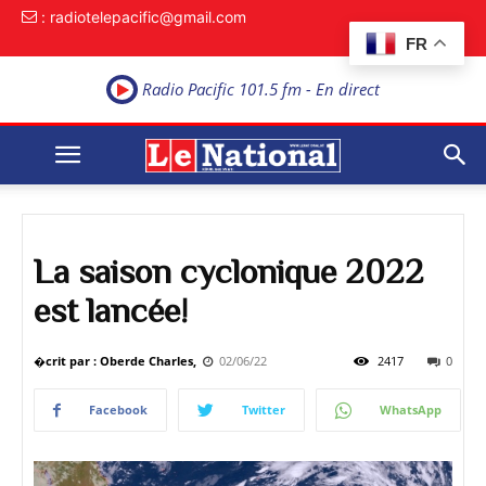
: radiotelepacific@gmail.com
FR
Radio Pacific 101.5 fm - En direct
La saison cyclonique 2022
est lancée!
�crit par : Oberde Charles,
02/06/22
2417
0
Facebook
Twitter
WhatsApp