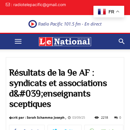
: radiotelepacific@gmail.com
FR
Radio Pacific 101.5 fm - En direct
Résultats de la 9e AF :
syndicats et associations
d&#039;enseignants
sceptiques
�crit par : Sorah Schamma Joseph ,
03/09/25
2218
0