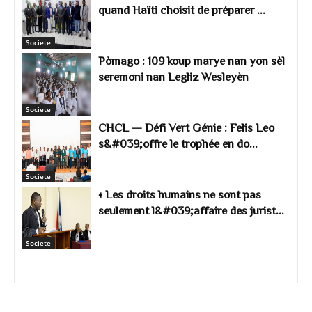
quand Haïti choisit de préparer ...
Societe
Pòmago : 109 koup marye nan yon sèl
seremoni nan Legliz Wesleyèn
Societe
CHCL — Défi Vert Génie : Felis Leo
s&#039;offre le trophée en do...
Societe
« Les droits humains ne sont pas
seulement l&#039;affaire des jurist...
Societe