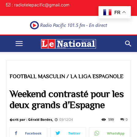
: radiotelepacific@gmail.com
FR
Radio Pacific 101.5 fm - En direct
FOOTBALL MASCULIN / LA LIGA ESPAGNOLE
Weekend contrasté pour les
deux grands d’Espagne
�crit par : Gérald Bordes,
03/12/24
599
0
Facebook
Twitter
WhatsApp