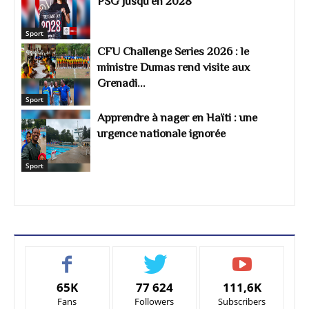
PSG jusqu’en 2028
Sport
CFU Challenge Series 2026 : le
ministre Dumas rend visite aux
Grenadi...
Sport
Apprendre à nager en Haïti : une
urgence nationale ignorée
Sport
65K
77 624
111,6K
Fans
Followers
Subscribers