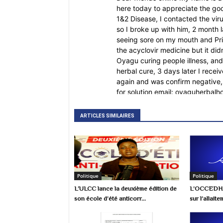
here today to appreciate the go
1&2 Disease, I contacted the vir
so I broke up with him, 2 month l
seeing sore on my mouth and Priv
the acyclovir medicine but it didn
Oyagu curing people illness, and 
herbal cure, 3 days later I recei
again and was confirm negative, t
for solution email: oyaguherba
+2348101755322 today and share
the Following DISEASES, eczema,
ARTICLES SIMILAIRES
Hepatitis, Diabetes, HPV ,Infecti
David
28/04/26
Repondre
D
I have been a victim of a scam an
looking for ways to invest and sa
Politique
Politique
scammed last month on Bitcoin an
L’ULCC lance la deuxième édition de
L’OCCEDH s
my life before. All efforts to re
son école d’été anticorr...
sur l’allait
(boleynmagichackers@outlook.co
also giving me their word throug