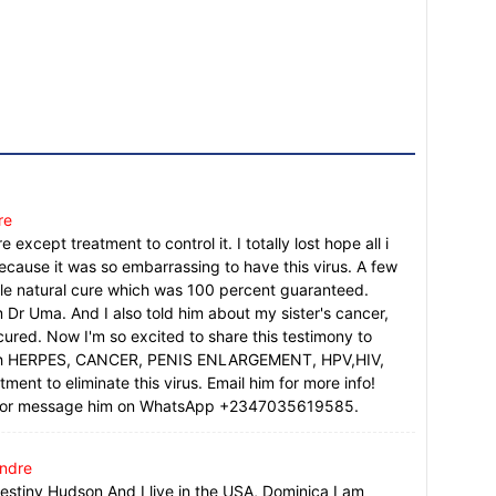
re
 except treatment to control it. I totally lost hope all i
because it was so embarrassing to have this virus. A few
le natural cure which was 100 percent guaranteed.
 Dr Uma. And I also told him about my sister's cancer,
red. Now I'm so excited to share this testimony to
g with HERPES, CANCER, PENIS ENLARGEMENT, HPV,HIV,
atment to eliminate this virus. Email him for more info!
 or message him on WhatsApp +2347035619585.
ndre
estiny Hudson And I live in the USA, Dominica I am