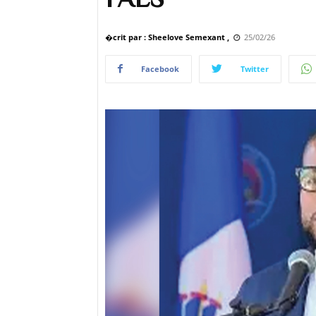
�crit par : Sheelove Semexant ,
25/02/26
Facebook
Twitter