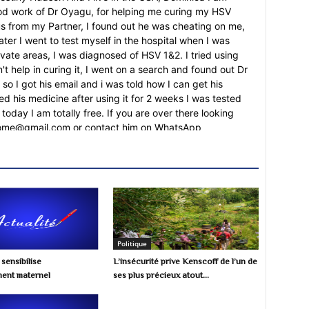
od work of Dr Oyagu, for helping me curing my HSV
us from my Partner, I found out he was cheating on me,
ater I went to test myself in the hospital when I was
ate areas, I was diagnosed of HSV 1&2. I tried using
't help in curing it, I went on a search and found out Dr
so I got his email and i was told how I can get his
ved his medicine after using it for 2 weeks I was tested
oday I am totally free. If you are over there looking
lhome@gmail.com or contact him on WhatsApp
 your own testimony. And He also has herbal cure for
 urethra wart, chronic problems. Herpes, Cancer, Als,
ons, ulcer ETC
d lost up to $75k. All my life, I have always been
ve money. So as to retire early. Unfortunately, I got
Politique
d cryptocurrency Investors. I haven’t felt so empty in
ensibilise
L’insécurité prive Kenscoff de l’un de
cover my funds were in vain. I recommend
ement maternel
ses plus précieux atout...
m) Agents for saving my life, keeping me calm, and
hout the whole process of recovery. Unbelievable, I