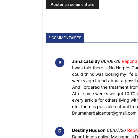
3 COMMENTAIRES
anna cassidy
06/08/26
Repond
a
I was told there is No Herpes Cure
could think was loosing my life 
weeks ago I read about a possib
And I ordered the treatment from
After some weeks we got 100% cu
every article for others livin
etc. there is possible natural tre
Dr.umaherbalcenter@gmail.com
Destiny Hudson
06/07/26
Repo
D
Dear friends online My name is D