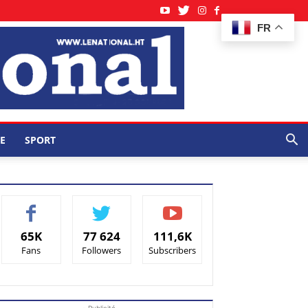
FR
E
SPORT
65K
77 624
111,6K
Fans
Followers
Subscribers