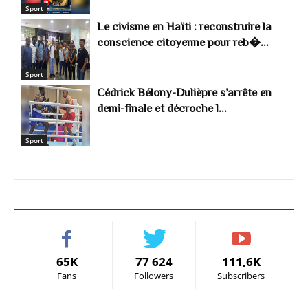
Sport
Le civisme en Haïti : reconstruire la
conscience citoyenne pour reb�...
Sport
Cédrick Bélony-Dulièpre s’arrête en
demi-finale et décroche l...
Sport
65K
77 624
111,6K
Fans
Followers
Subscribers