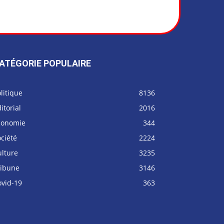
ATÉGORIE POPULAIRE
litique
8136
itorial
2016
conomie
344
ciété
2224
ulture
3235
ribune
3146
ovid-19
363