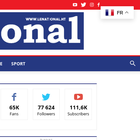
FR
E
SPORT
65K
77 624
111,6K
Fans
Followers
Subscribers