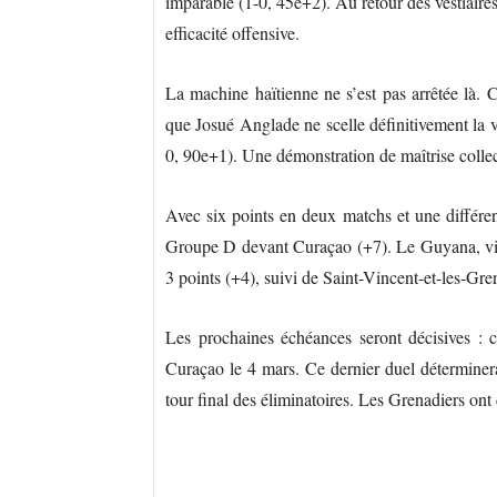
imparable (1-0, 45e+2). Au retour des vestiaire
efficacité offensive.
La machine haïtienne ne s’est pas arrêtée là. C
que Josué Anglade ne scelle définitivement la v
0, 90e+1). Une démonstration de maîtrise collect
Avec six points en deux matchs et une différe
Groupe D devant Curaçao (+7). Le Guyana, vict
3 points (+4), suivi de Saint-Vincent-et-les-Gren
Les prochaines échéances seront décisives : 
Curaçao le 4 mars. Ce dernier duel déterminera
tour final des éliminatoires. Les Grenadiers ont