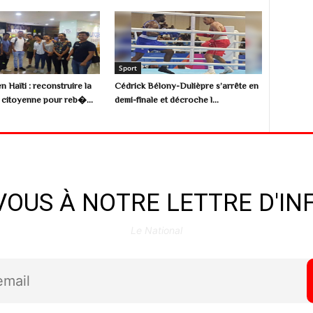
Sport
n Haïti : reconstruire la
Cédrick Bélony-Dulièpre s’arrête en
citoyenne pour reb�...
demi-finale et décroche l...
OUS À NOTRE LETTRE D'I
Le National