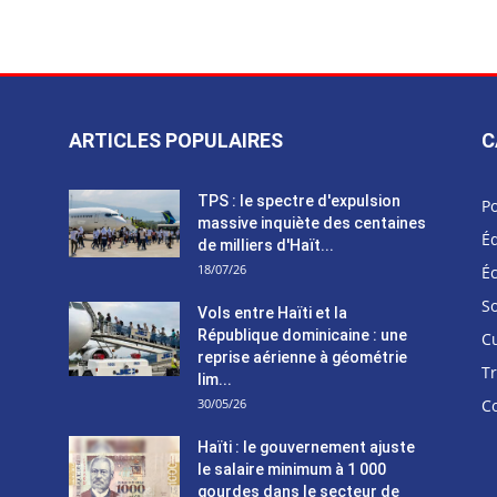
ARTICLES POPULAIRES
C
TPS : le spectre d'expulsion
Po
massive inquiète des centaines
Éd
de milliers d'Haït...
18/07/26
É
So
Vols entre Haïti et la
République dominicaine : une
C
reprise aérienne à géométrie
T
lim...
30/05/26
C
Haïti : le gouvernement ajuste
le salaire minimum à 1 000
gourdes dans le secteur de