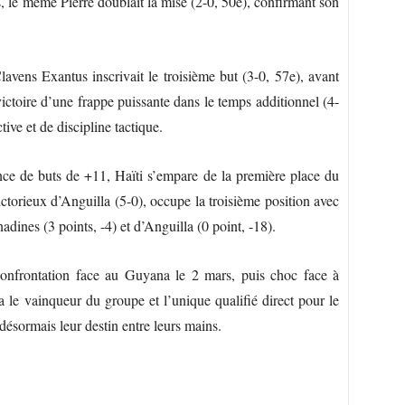
s, le même Pierre doublait la mise (2-0, 50e), confirmant son
lavens Exantus inscrivait le troisième but (3-0, 57e), avant
ictoire d’une frappe puissante dans le temps additionnel (4-
ive et de discipline tactique.
nce de buts de +11, Haïti s’empare de la première place du
orieux d’Anguilla (5-0), occupe la troisième position avec
adines (3 points, -4) et d’Anguilla (0 point, -18).
confrontation face au Guyana le 2 mars, puis choc face à
 le vainqueur du groupe et l’unique qualifié direct pour le
 désormais leur destin entre leurs mains.