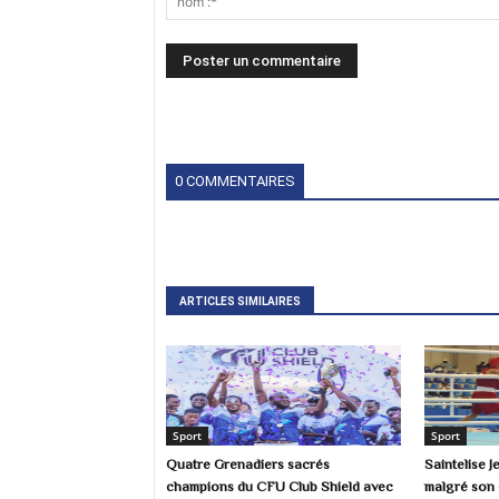
0 COMMENTAIRES
ARTICLES SIMILAIRES
Sport
Sport
Quatre Grenadiers sacrés
Saintelise 
champions du CFU Club Shield avec
malgré son é