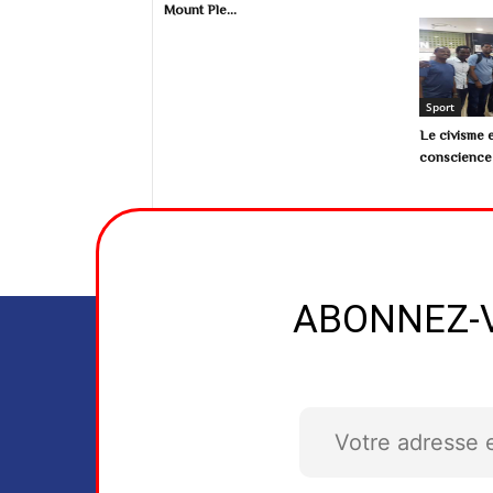
Mount Ple...
Sport
Le civisme e
conscience 
ABONNEZ-V