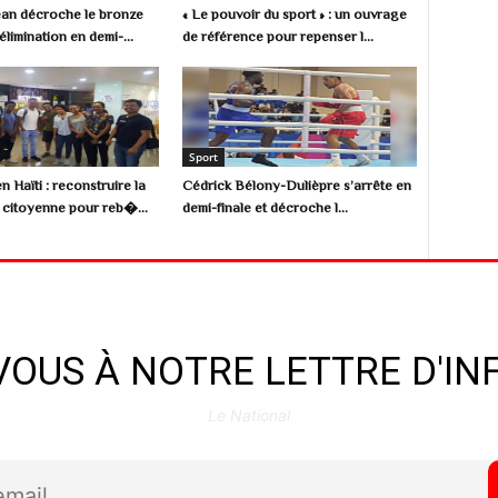
Jean décroche le bronze
« Le pouvoir du sport » : un ouvrage
limination en demi-...
de référence pour repenser l...
Sport
n Haïti : reconstruire la
Cédrick Bélony-Dulièpre s’arrête en
citoyenne pour reb�...
demi-finale et décroche l...
OUS À NOTRE LETTRE D'I
Le National