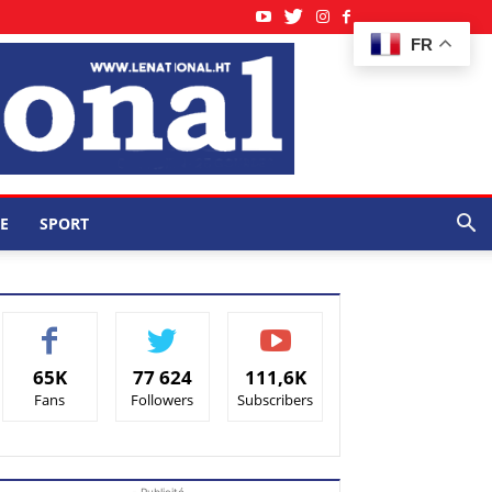
FR
E
SPORT
65K
77 624
111,6K
Fans
Followers
Subscribers