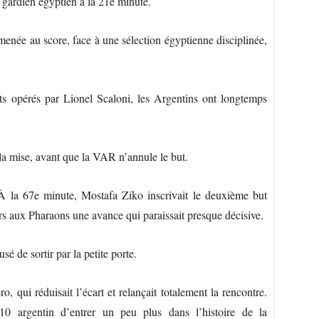
e gardien égyptien à la 21e minute.
 menée au score, face à une sélection égyptienne disciplinée,
nts opérés par Lionel Scaloni, les Argentins ont longtemps
la mise, avant que la VAR n’annule le but.
. À la 67e minute, Mostafa Ziko inscrivait le deuxième but
rs aux Pharaons une avance qui paraissait presque décisive.
sé de sortir par la petite porte.
, qui réduisait l’écart et relançait totalement la rencontre.
10 argentin d’entrer un peu plus dans l’histoire de la