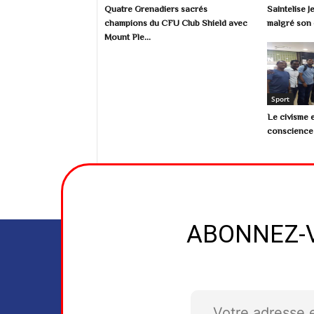
Quatre Grenadiers sacrés
Saintelise 
champions du CFU Club Shield avec
malgré son é
Mount Ple...
Sport
Le civisme e
conscience 
ABONNEZ-V