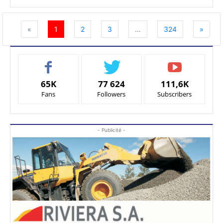
«
1
2
3
…
324
»
65K
77 624
111,6K
Fans
Followers
Subscribers
- Publicité -