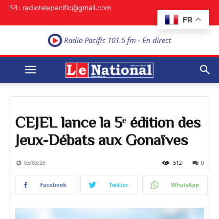
: radiotelepacific@gmail.com
FR
Radio Pacific 101.5 fm - En direct
CEJEL lance la 5ᵉ édition des
Jeux-Débats aux Gonaïves
03/03/26
512
0
Facebook
Twitter
WhatsApp