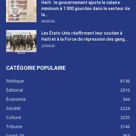
Haïti : le gouvernement ajuste le salaire
minimum à 1 000 gourdes dans le secteur de
la...
06/05/26
Les États-Unis réaffirment leur soutien à
Haïti et à la Force de répression des gang...
25/04/26
CATÉGORIE POPULAIRE
Politique
8136
Éditorial
2016
Économie
344
Société
2224
Culture
3235
Tribune
3146
Covid-19
363