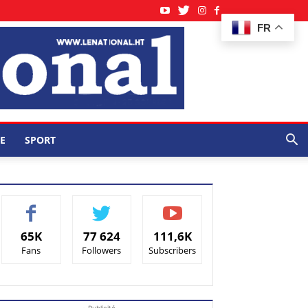
FR
E
SPORT
65K
77 624
111,6K
Fans
Followers
Subscribers