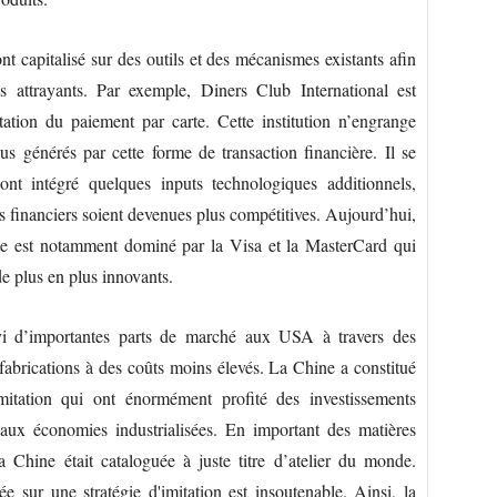
t capitalisé sur des outils et des mécanismes existants afin
s attrayants. Par exemple, Diners Club International est
litation du paiement par carte. Cette institution n’engrange
s générés par cette forme de transaction financière. Il se
ont intégré quelques inputs technologiques additionnels,
es financiers soient devenues plus compétitives. Aujourd’hui,
rte est notamment dominé par la Visa et la MasterCard qui
de plus en plus innovants.
i d’importantes parts de marché aux USA à travers des
s fabrications à des coûts moins élevés. La Chine a constitué
itation qui ont énormément profité des investissements
aux économies industrialisées. En important des matières
a Chine était cataloguée à juste titre d’atelier du monde.
 sur une stratégie d'imitation est insoutenable. Ainsi, la