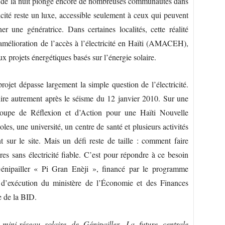
ée de la nuit plonge encore de nombreuses communautés dans
ricité reste un luxe, accessible seulement à ceux qui peuvent
r une génératrice. Dans certaines localités, cette réalité
élioration de l’accès à l’électricité en Haïti (AMACEH),
 projets énergétiques basés sur l’énergie solaire.
ojet dépasse largement la simple question de l’électricité.
truire autrement après le séisme du 12 janvier 2010. Sur une
roupe de Réflexion et d’Action pour une Haïti Nouvelle
s, une université, un centre de santé et plusieurs activités
 sur le site. Mais un défi reste de taille : comment faire
res sans électricité fiable. C’est pour répondre à ce besoin
Génipailler « Pi Gran Enèji », financé par le programme
’exécution du ministère de l’Économie et des Finances
e de la BID.
ini-réseau solaire de Génipailler. La future centrale