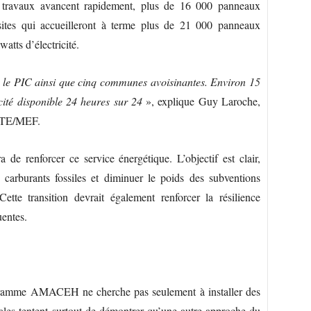
s travaux avancent rapidement, plus de 16 000 panneaux
 sites qui accueilleront à terme plus de 21 000 panneaux
atts d’électricité.
e le PIC ainsi que cinq communes avoisinantes. Environ 15
cité disponible 24 heures sur 24
», explique Guy Laroche,
UTE/MEF.
 de renforcer ce service énergétique. L’objectif est clair,
 carburants fossiles et diminuer le poids des subventions
ette transition devrait également renforcer la résilience
uentes.
programme AMACEH ne cherche pas seulement à installer des
ales tentent surtout de démontrer qu’une autre approche du