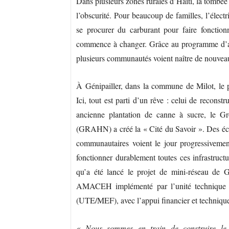
Dans plusieurs zones rurales d’Haïti, la tomb
l’obscurité. Pour beaucoup de familles, l’élect
se procurer du carburant pour faire fonctionne
commence à changer. Grâce au programme d’am
plusieurs communautés voient naître de nouveaux
À Génipailler, dans la commune de Milot, le pr
Ici, tout est parti d’un rêve : celui de recons
ancienne plantation de canne à sucre, le G
(GRAHN) a créé la « Cité du Savoir ». Des école
communautaires voient le jour progressivement
fonctionner durablement toutes ces infrastructu
qu’a été lancé le projet de mini-réseau de 
AMACEH implémenté par l’unité technique d
(UTE/MEF), avec l’appui financier et techniqu
« Nous sommes en train de construire le m