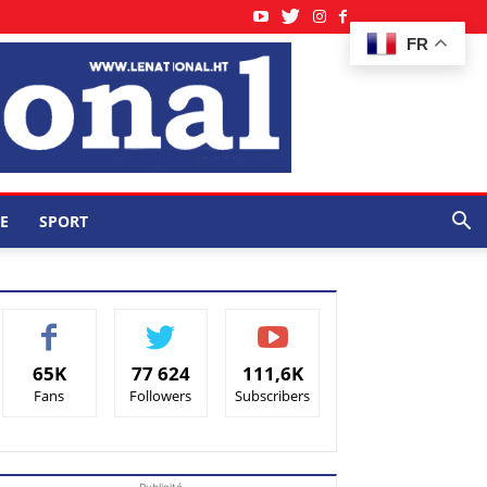
FR
E
SPORT
65K
77 624
111,6K
Fans
Followers
Subscribers