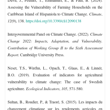
Duvil, J., Feuillet, T., Emmanuel, E., & Paul, B. (2024).
Assessing the Vulnerability of Farming Households on the
Caribbean Island of Hispaniola to Climate Change.
Climate
,
12
(9), 138.
https://doi.org/10.3390/cli12090138
Intergovernmental Panel on Climate Change. (2022).
Climate
Change 2022: Impacts, Adaptation, and Vulnerability.
Contribution of Working Group II to the Sixth Assessment
Report
. Cambridge University Press.
Neset, T.S., Wiréhn, L., Opach, T., Glaas, E., & Linnér,
B.O. (2019). Evaluation of indicators for agricultural
vulnerability to climate change: The case of Swedish
agriculture.
Ecological Indicators
,
105
, 571-580.
Sultan, B., Roudier, P., & Traoré, S. (2015). Les impacts du
changement climatique sur les rendements agricoles en