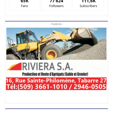
65K
77 624
111,6K
Fans
Followers
Subscribers
- Publicité -