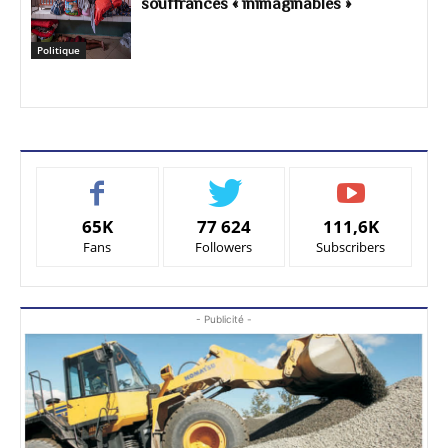
souffrances « inimaginables »
Politique
65K
77 624
111,6K
Fans
Followers
Subscribers
- Publicité -