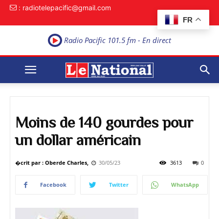
: radiotelepacific@gmail.com
FR
Radio Pacific 101.5 fm - En direct
Moins de 140 gourdes pour
un dollar américain
�crit par : Oberde Charles,
30/05/23
3613
0
Facebook
Twitter
WhatsApp