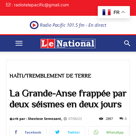
: radiotelepacific@gmail.com
FR
Radio Pacific 101.5 fm - En direct
HAÏTI/TREMBLEMENT DE TERRE
La Grande-Anse frappée par
deux séismes en deux jours
�crit par : Sheelove Semexant,
07/06/23
2887
0
Facebook
Twitter
WhatsApp