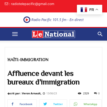
: radiotelepacific@gmail.com
FR
Radio Pacific 101.5 fm - En direct
HAÏTI-IMMIGRATION
Affluence devant les
bureaux d’immigration
�crit par : Veron Arnault,
13/06/23
2329
0
Facebook
Twitter
WhatsApp