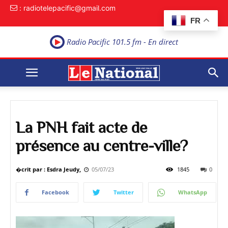
: radiotelepacific@gmail.com
FR
Radio Pacific 101.5 fm - En direct
La PNH fait acte de
présence au centre-ville?
�crit par : Esdra Jeudy,
05/07/23
1845
0
Facebook
Twitter
WhatsApp