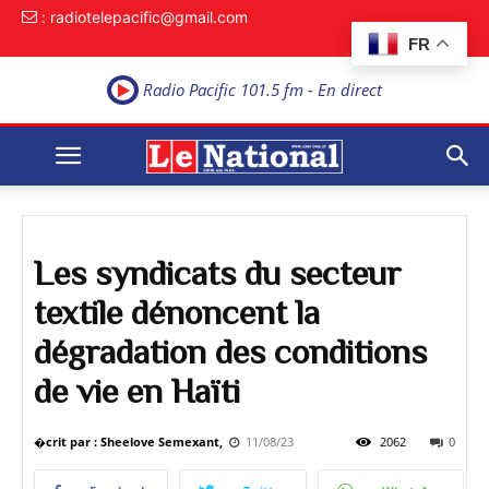
: radiotelepacific@gmail.com
FR
Radio Pacific 101.5 fm - En direct
Les syndicats du secteur
textile dénoncent la
dégradation des conditions
de vie en Haïti
�crit par : Sheelove Semexant,
11/08/23
2062
0