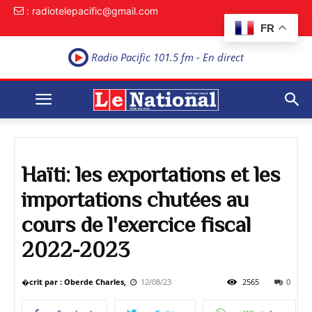
: radiotelepacific@gmail.com
FR
Radio Pacific 101.5 fm - En direct
Haïti: les exportations et les
importations chutées au
cours de l'exercice fiscal
2022-2023
�crit par : Oberde Charles,
12/08/23
2565
0