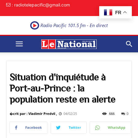
: radiotelepacific@gmail.com
FR
Radio Pacific 101.5 fm - En direct
Situation d'inquiétude à
Port-au-Prince : la
population reste en alerte
�crit par : Vladimir Predvil ,
04/02/25
666
0
Facebook
Twitter
WhatsApp