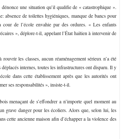
 dénonce une situation qu’il qualifie de « catastrophique ».
que: absence de toilettes hygiéniques, manque de bancs pour
la cour de l’école envahie par des ordures. « Les enfants
ires », déplore-t-il, appelant l’État haïtien à intervenir de
 à rouvrir les classes, aucun réaménagement sérieux n’a été
déplacés internes, toutes les infrastructures ont disparu. Il y
école dans cette établissement après que les autorités ont
mer ses responsabilités », insiste-t-il.
 bois menaçant de s’effondrer a n’importe quel moment au
un grave danger pour les écoliers. Alors que, selon lui, les
ans cette ancienne maison afin d’échapper a la violence des