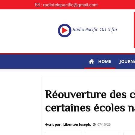
: radiotelepacific@gmail.com
Radio Pacific 101.5 fm
HOME
JOURN
Réouverture des cl
certaines écoles n
�crit par : Likenton Joseph,
07/10/25