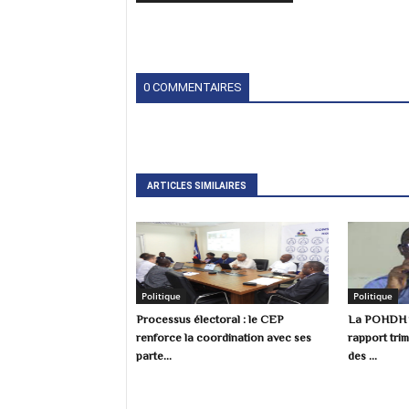
0 COMMENTAIRES
ARTICLES SIMILAIRES
Politique
Politique
Processus électoral : le CEP
La POHDH p
renforce la coordination avec ses
rapport trim
parte...
des ...