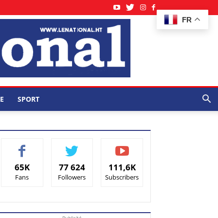
FR
E
SPORT
65K
77 624
111,6K
Fans
Followers
Subscribers