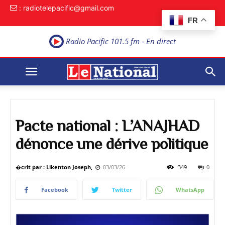
: radiotelepacific@gmail.com
FR
Radio Pacific 101.5 fm - En direct
Pacte national : L’ANAJHAD
dénonce une dérive politique
�crit par : Likenton Joseph,
03/03/26
349
0
Facebook
Twitter
WhatsApp