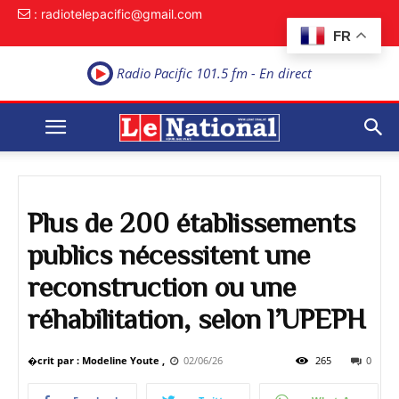
: radiotelepacific@gmail.com
FR
Radio Pacific 101.5 fm - En direct
Plus de 200 établissements
publics nécessitent une
reconstruction ou une
réhabilitation, selon l’UPEPH
�crit par : Modeline Youte ,
02/06/26
265
0