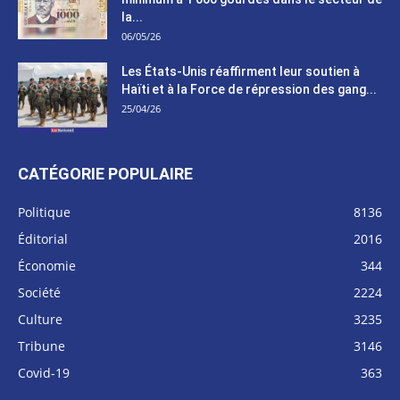
la...
06/05/26
Les États-Unis réaffirment leur soutien à
Haïti et à la Force de répression des gang...
25/04/26
CATÉGORIE POPULAIRE
Politique
8136
Éditorial
2016
Économie
344
Société
2224
Culture
3235
Tribune
3146
Covid-19
363