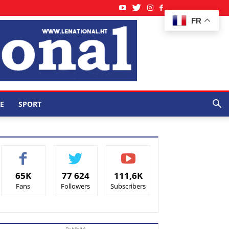
FR
E
SPORT
65K
77 624
111,6K
Fans
Followers
Subscribers