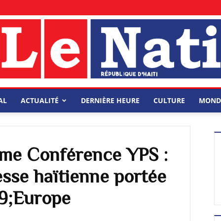
AL
ACTUALITÉ
DERNIÈRE HEURE
CULTURE
MOND
ème Conférence YPS :
esse haïtienne portée
9;Europe