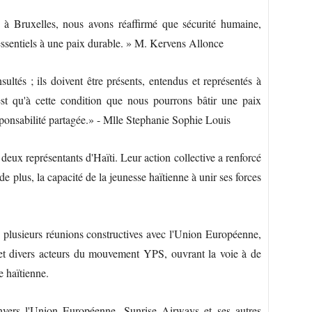
e à Bruxelles, nous avons réaffirmé que sécurité humaine,
 essentiels à une paix durable. » M. Kervens Allonce
ltés ; ils doivent être présents, entendus et représentés à
est qu'à cette condition que nous pourrons bâtir une paix
responsabilité partagée.» - Mlle Stephanie Sophie Louis
deux représentants d'Haïti. Leur action collective a renforcé
de plus, la capacité de la jeunesse haïtienne à unir ses forces
plusieurs réunions constructives avec l'Union Européenne,
t divers acteurs du mouvement YPS, ouvrant la voie à de
e haïtienne.
vers l'Union Européenne, Sunrise Airways et ses autres