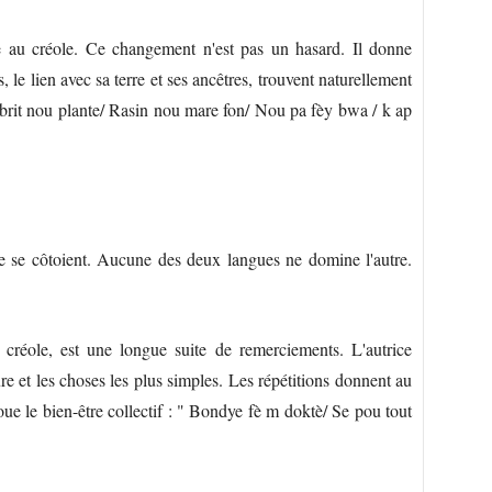
ce au créole. Ce changement n'est pas un hasard. Il donne
 le lien avec sa terre et ses ancêtres, trouvent naturellement
nbrit nou plante/ Rasin nou mare fon/ Nou pa fèy bwa / k ap
ole se côtoient. Aucune des deux langues ne domine l'autre.
éole, est une longue suite de remerciements. L'autrice
ture et les choses les plus simples. Les répétitions donnent au
oue le bien-être collectif : " Bondye fè m doktè/ Se pou tout