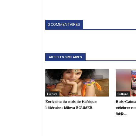
0 COMMENTAIRES
ARTICLES SIMILAIRES
Culture
Culture
Écrivaine du mois de Hafrique
Bois-Caïman
Littéraire : Mileva ROUMER
célébrer no
fid�...