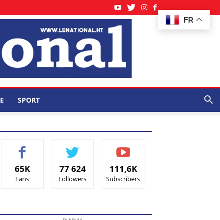
FR
E
SPORT
65K
77 624
111,6K
Fans
Followers
Subscribers