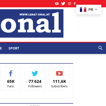
FR
E
SPORT
65K
77 624
111,6K
Fans
Followers
Subscribers