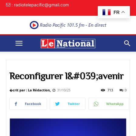
: radiotelepacific@gmail.com
FR
Radio Pacific 101.5 fm - En direct
Reconfigurer l&#039;avenir
�crit par : La Rédaction,
31/10/25
713
0
Facebook
Twitter
WhatsApp