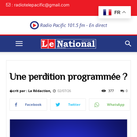
: radiotelepacific@gmail.com
FR
Radio Pacific 101.5 fm - En direct
Une perdition programmée ?
�crit par : La Rédaction,
02/07/26
377
0
Facebook
Twitter
WhatsApp