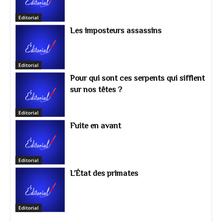
Bitcoin scam recovery, cryptocurrency scam,
Editorial
crypto recovery service, recover stolen Bitcoin,
Les imposteurs assassins
Bitcoin fraud help, blockchain investigation,
crypto wallet recovery, online investment
scam, digital asset recovery, and crypto scam
support. Contact Them on WhatsApp +1 (343)
Editorial
947-3496 or
Pour qui sont ces serpents qui sifflent
mightyhackarrecovery@techie.com or
sur nos têtes ?
support@mightyhackerrecovery.com or
https://mightyhackarrecovery.com Scam
Editorial
recovery Online fraud help Scam alert Report
fraud Fraud investigation Fake website
Fuite en avant
checker Scam checker Identity theft
protection Consumer protection Chargeback
for scam Wire transfer scam Tech support
Editorial
scam Employment scam Rental scam Shopping
L’État des primates
scam Email scam WhatsApp scam Telegram
scam Facebook scam Instagram scam
Editorial