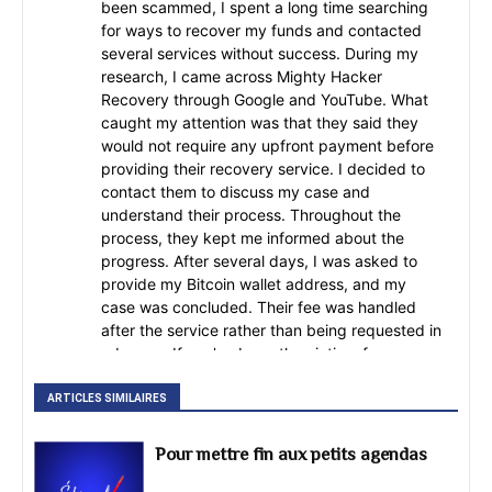
been scammed, I spent a long time searching
for ways to recover my funds and contacted
several services without success. During my
research, I came across Mighty Hacker
Recovery through Google and YouTube. What
caught my attention was that they said they
would not require any upfront payment before
providing their recovery service. I decided to
contact them to discuss my case and
understand their process. Throughout the
process, they kept me informed about the
progress. After several days, I was asked to
provide my Bitcoin wallet address, and my
case was concluded. Their fee was handled
after the service rather than being requested in
advance. If you've been the victim of a
cryptocurrency scam, it's important to do your
own research, ask questions, and carefully
ARTICLES SIMILAIRES
evaluate any recovery service before
proceeding. Every case is different, so take the
Pour mettre fin aux petits agendas
time to verify information and understand the
process before making any decisions. For