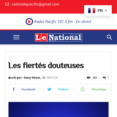
: radiotelepacific@gmail.com
FR
Radio Pacific 101.5 fm - En direct
Les fiertés douteuses
�crit par : Gary Victor,
08/07/26
366
1
Facebook
Twitter
WhatsApp