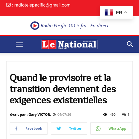
: radiotelepacific@gmail.com
FR
Radio Pacific 101.5 fm - En direct
Quand le provisoire et la
transition deviennent des
exigences existentielles
�crit par : Gary VICTOR,
04/07/26
450
1
Facebook
Twitter
WhatsApp