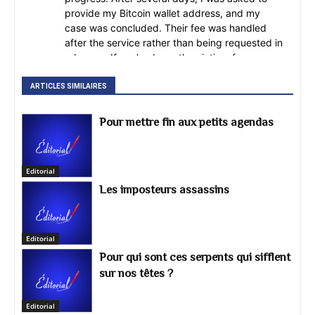
provide my Bitcoin wallet address, and my
case was concluded. Their fee was handled
after the service rather than being requested in
advance. If you've been the victim of a
cryptocurrency scam, it's important to do your
own research, ask questions, and carefully
ARTICLES SIMILAIRES
evaluate any recovery service before
proceeding. Every case is different, so take the
Pour mettre fin aux petits agendas
time to verify information and understand the
process before making any decisions. For
Bitcoin scam recovery, cryptocurrency scam,
Editorial
crypto recovery service, recover stolen Bitcoin,
Les imposteurs assassins
Bitcoin fraud help, blockchain investigation,
crypto wallet recovery, online investment
scam, digital asset recovery, and crypto scam
support. Contact Them on WhatsApp +1 (343)
Editorial
947-3496 or
Pour qui sont ces serpents qui sifflent
mightyhackarrecovery@techie.com or
sur nos têtes ?
support@mightyhackerrecovery.com or
https://mightyhackarrecovery.com Scam
Editorial
recovery Online fraud help Scam alert Report