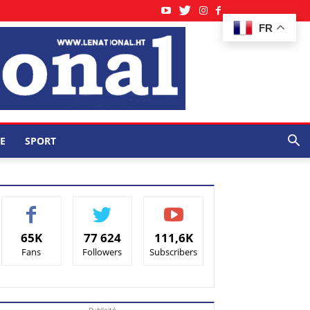
FR
E
SPORT
65K
77 624
111,6K
Fans
Followers
Subscribers