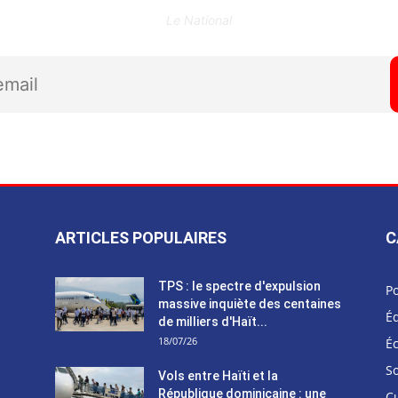
Le National
ARTICLES POPULAIRES
C
TPS : le spectre d'expulsion
Po
massive inquiète des centaines
Éd
de milliers d'Haït...
18/07/26
É
So
Vols entre Haïti et la
République dominicaine : une
C