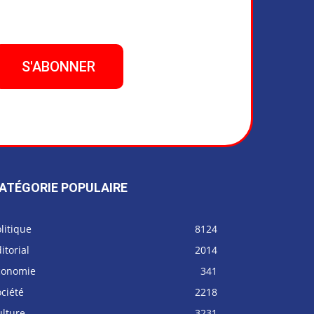
ATÉGORIE POPULAIRE
litique
8124
itorial
2014
conomie
341
ciété
2218
ulture
3231