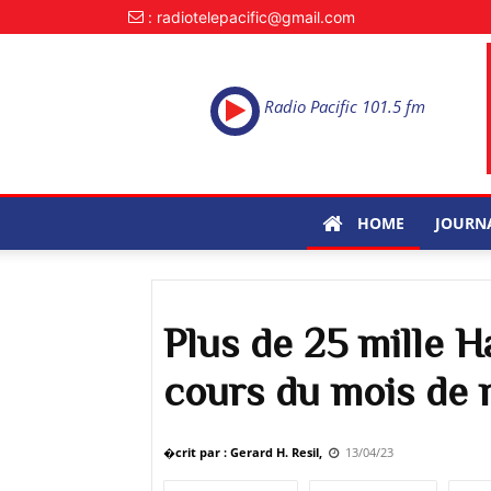
: radiotelepacific@gmail.com
Radio Pacific 101.5 fm
HOME
JOURN
Plus de 25 mille H
cours du mois de 
�crit par : Gerard H. Resil,
13/04/23