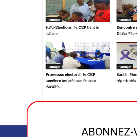
Politique
Politique
Haïti-Elections : le CEP tient le
Rencontre d
rythme !
Didier Fils-
Politique
Politique
Processus électoral : le CEP
Santé : Plu
accélère les préparatifs avec
répertoriés 
l&#039...
ABONNEZ-V