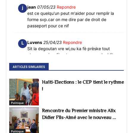
jean
07/05/23
Repondre
j
est ce quelqu'un peut m'aider pour remplir la
forme svp.car on me dire par de droit de
passeport pour ce nif
Luvens
25/04/23
Repondre
L
Sit la degoutan vre wi,ou ka fè prèske tout
etap yo,epi yo fè w tounen a zewo,ou ka klike
sou dat ak lè randevou a li pa janm defile, epi
yo pa kite kote pou w ekri yo
ARTICLES SIMILAIRES
Haïti-Elections : le CEP tient le rythme
Flore M.
23/04/23
Repondre
F
!
Fe mesaj la rive jwenn plateforme nan pou mw
souple Mwen plase yon randevou se foto yon
lot moun ki monte le map eseye refel yo fem
Politique
knen timbre lan itilize deja Mpa konn sa poum
Rencontre du Premier ministre Alix
fe pask randevou a tou bloke men jou ap pase
Didier Fils-Aimé avec le nouveau ...
sou mw
Politique