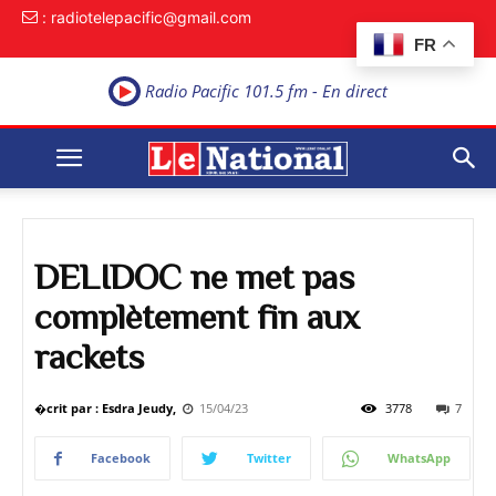
: radiotelepacific@gmail.com
FR
Radio Pacific 101.5 fm - En direct
DELIDOC ne met pas
complètement fin aux
rackets
�crit par : Esdra Jeudy,
15/04/23
3778
7
Facebook
Twitter
WhatsApp