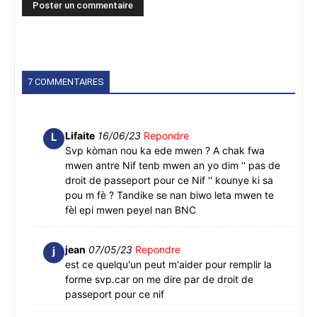
7 COMMENTAIRES
Lifaite
16/06/23
Repondre
L
Svp kòman nou ka ede mwen ? A chak fwa
mwen antre Nif tenb mwen an yo dim '' pas de
droit de passeport pour ce Nif '' kounye ki sa
pou m fè ? Tandike se nan biwo leta mwen te
fèl epi mwen peyel nan BNC
jean
07/05/23
Repondre
j
est ce quelqu'un peut m'aider pour remplir la
forme svp.car on me dire par de droit de
passeport pour ce nif