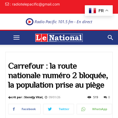
: radiotelepacific@gmail.com
FR
Radio Pacific 101.5 fm - En direct
Carrefour : la route
nationale numéro 2 bloquée,
la population prise au piège
�crit par : Stendjy Vital,
09/01/26
519
0
Facebook
Twitter
WhatsApp