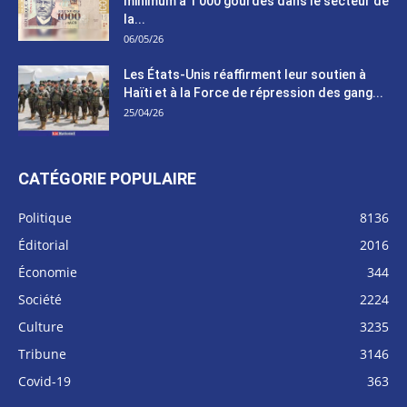
minimum à 1 000 gourdes dans le secteur de
la...
06/05/26
Les États-Unis réaffirment leur soutien à
Haïti et à la Force de répression des gang...
25/04/26
CATÉGORIE POPULAIRE
Politique
8136
Éditorial
2016
Économie
344
Société
2224
Culture
3235
Tribune
3146
Covid-19
363