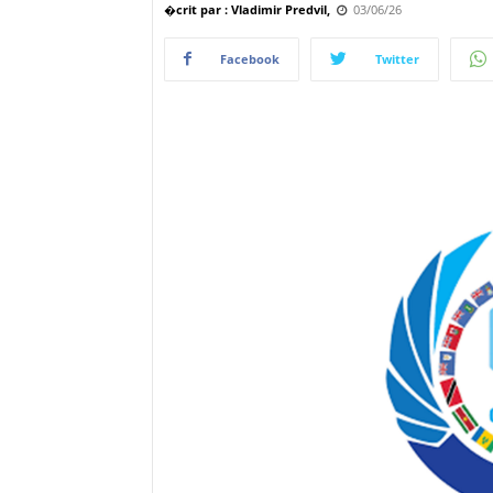
�crit par : Vladimir Predvil,
03/06/26
Facebook
Twitter