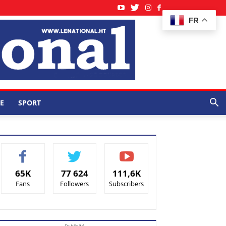
FR
E
SPORT
65K
77 624
111,6K
Fans
Followers
Subscribers