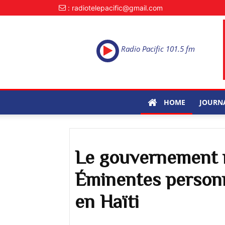
: radiotelepacific@gmail.com
Radio Pacific 101.5 fm
HOME
JOURN
Le gouvernement r
Éminentes person
en Haïti