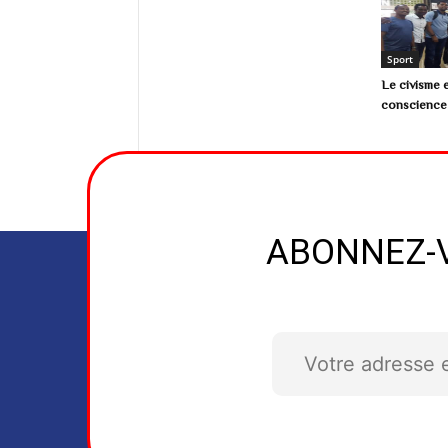
Sport
Le civisme e
conscience 
ABONNEZ-V