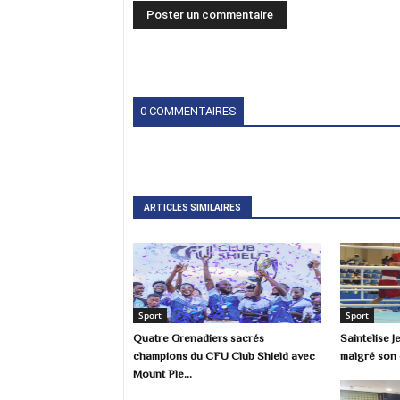
0 COMMENTAIRES
ARTICLES SIMILAIRES
Sport
Sport
Quatre Grenadiers sacrés
Saintelise 
champions du CFU Club Shield avec
malgré son é
Mount Ple...