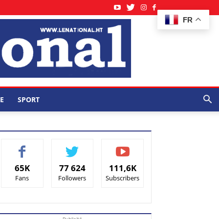
FR
E
SPORT
65K
77 624
111,6K
Fans
Followers
Subscribers