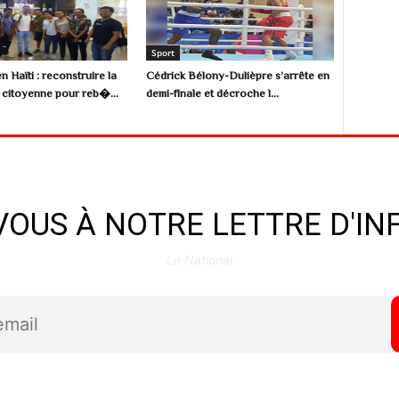
Sport
n Haïti : reconstruire la
Cédrick Bélony-Dulièpre s’arrête en
citoyenne pour reb�...
demi-finale et décroche l...
OUS À NOTRE LETTRE D'I
Le National