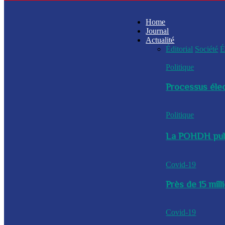
Home
Journal
Actualité
Éditorial
Société
É
Politique
Processus élec
Politique
La POHDH publi
Covid-19
Près de 15 mil
Covid-19