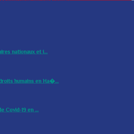
res nationaux et i...
droits humains en Ha�...
e Covid-19 en ...