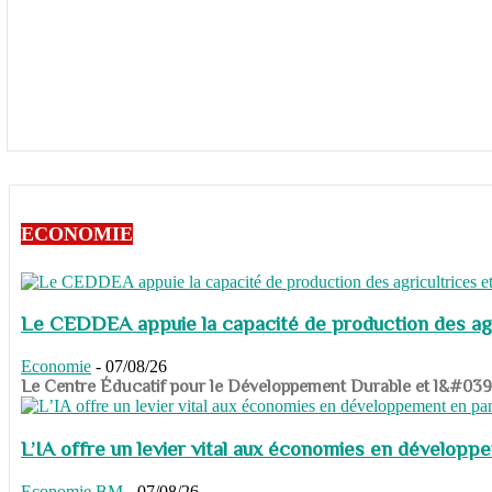
ECONOMIE
Le CEDDEA appuie la capacité de production des agri
Economie
-
07/08/26
​​​​​​​Le Centre Éducatif pour le Développement Durable et l&#
L’IA offre un levier vital aux économies en dévelop
Economie
BM
-
07/08/26