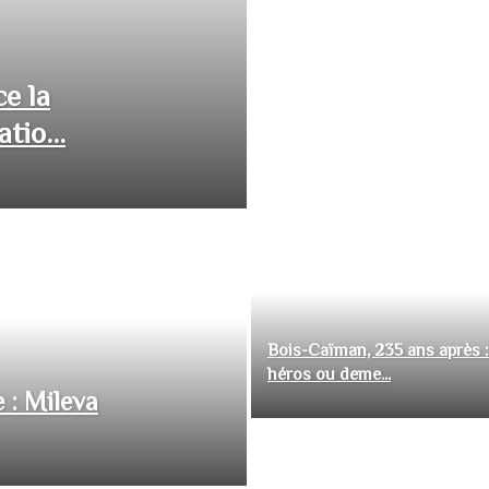
ce la
tio...
Bois-Caïman, 235 ans après :
héros ou deme...
 : Mileva