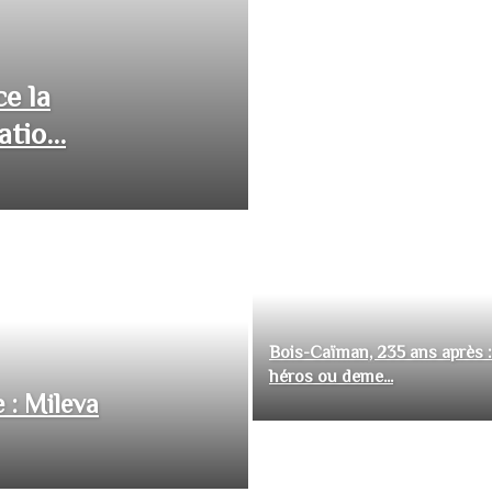
ce la
tio...
Bois-Caïman, 235 ans après :
héros ou deme...
 : Mileva