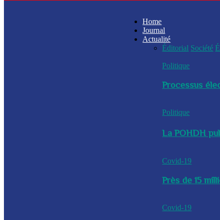
Home
Journal
Actualité
Éditorial
Société
É
Politique
Processus élec
Politique
La POHDH publi
Covid-19
Près de 15 mil
Covid-19