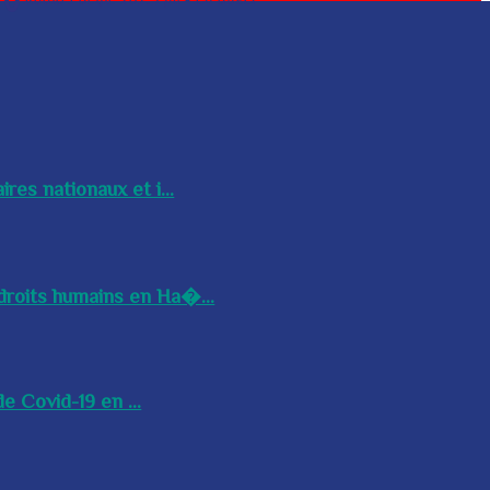
res nationaux et i...
droits humains en Ha�...
e Covid-19 en ...