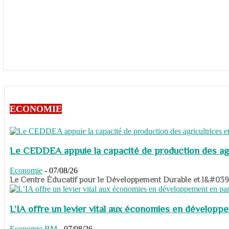
ECONOMIE
Le CEDDEA appuie la capacité de production des agri
Economie
-
07/08/26
​​​​​​​Le Centre Éducatif pour le Développement Durable et l&#
L’IA offre un levier vital aux économies en dévelop
Economie
BM
-
07/08/26