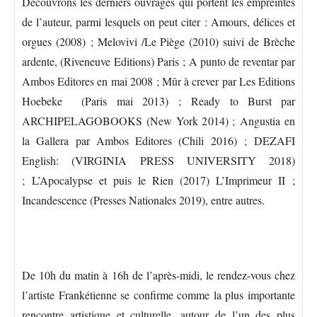
Découvrons les derniers ouvrages qui portent les empreintes
de l’auteur, parmi lesquels on peut citer : Amours, délices et
orgues (2008) ; Melovivi /Le Piège (2010) suivi de Brèche
ardente, (Riveneuve Editions) Paris ; A punto de reventar par
Ambos Editores en mai 2008 ; Mûr à crever par Les Editions
Hoebeke (Paris mai 2013) ; Ready to Burst par
ARCHIPELAGOBOOKS (New York 2014) ; Angustia en
la Gallera par Ambos Editores (Chili 2016) ; DEZAFI
English: (VIRGINIA PRESS UNIVERSITY 2018)
; L’Apocalypse et puis le Rien (2017) L’Imprimeur II ;
Incandescence (Presses Nationales 2019), entre autres.
De 10h du matin à 16h de l’après-midi, le rendez-vous chez
l’artiste Frankétienne se confirme comme la plus importante
rencontre artistique et culturelle, autour de l’un des plus