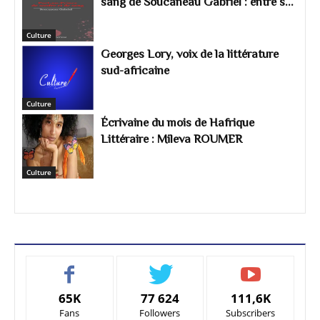
sang de Soucaneau Gabriel : entre s...
Culture
Georges Lory, voix de la littérature
sud-africaine
Culture
Écrivaine du mois de Hafrique
Littéraire : Mileva ROUMER
Culture
65K
77 624
111,6K
Fans
Followers
Subscribers