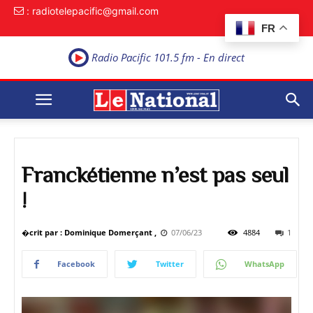
: radiotelepacific@gmail.com
FR
Radio Pacific 101.5 fm - En direct
Franckétienne n’est pas seul
!
�crit par : Dominique Domerçant ,
07/06/23
4884
1
Facebook
Twitter
WhatsApp