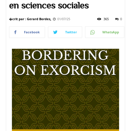
en sciences sociales
�crit par : Gerard Bordes,
01/07/25
365
0
Facebook
Twitter
WhatsApp