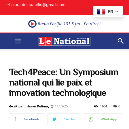
: radiotelepacific@gmail.com
FR
Radio Pacific 101.5 fm - En direct
Tech4Peace: Un Symposium
national qui lie paix et
innovation technologique
�crit par : Hervé Delima,
11/09/25
1664
0
Facebook
Twitter
WhatsApp